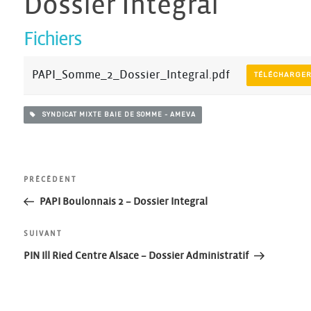
Dossier Integral
Fichiers
PAPI_Somme_2_Dossier_Integral.pdf
TÉLÉCHARGE
SYNDICAT MIXTE BAIE DE SOMME - AMEVA
Navigation
Article
PRÉCÉDENT
précédent
PAPI Boulonnais 2 – Dossier Integral
de
Article
SUIVANT
l’article
suivant
PIN Ill Ried Centre Alsace – Dossier Administratif