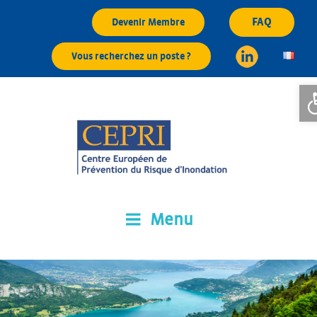
Aller
FAQ
Devenir Membre
au
contenu
Vous recherchez un poste ?
principal
Ouv
Menu
CEPRI
Centre Européen de Prévention du Risque d'Inondation