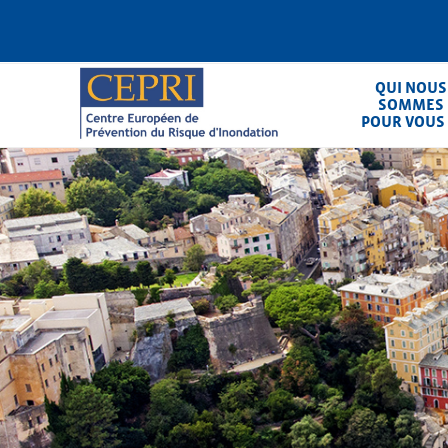
Aller
au
contenu
principal
QUI NOUS
SOMMES
POUR VOUS
CEPRI
Centre Européen de Prévention du Ris