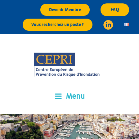
Aller
FAQ
Devenir Membre
au
contenu
Vous recherchez un poste ?
principal
Menu
CEPRI
Centre Européen de Prévention du Risque d'Inondation