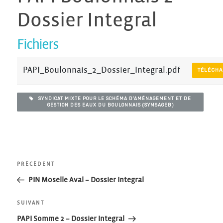
Dossier Integral
Fichiers
PAPI_Boulonnais_2_Dossier_Integral.pdf
TÉLÉCH
SYNDICAT MIXTE POUR LE SCHÉMA D'AMÉNAGEMENT ET DE
GESTION DES EAUX DU BOULONNAIS (SYMSAGEB)
Navigation
Article
PRÉCÉDENT
précédent
PIN Moselle Aval – Dossier Integral
de
Article
SUIVANT
l’article
suivant
PAPI Somme 2 – Dossier Integral