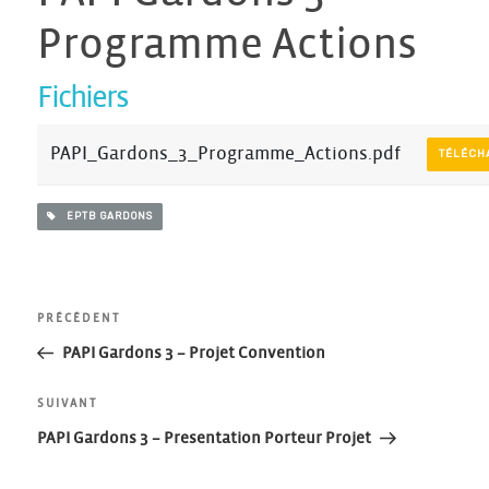
Programme Actions
Fichiers
PAPI_Gardons_3_Programme_Actions.pdf
TÉLÉCH
EPTB GARDONS
Navigation
Article
PRÉCÉDENT
précédent
PAPI Gardons 3 – Projet Convention
de
Article
SUIVANT
l’article
suivant
PAPI Gardons 3 – Presentation Porteur Projet