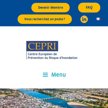
Aller
FAQ
Devenir Membre
au
contenu
Vous recherchez un poste ?
principal
Menu
CEPRI
Centre Européen de Prévention du Risque d'Inondation