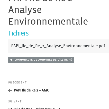
Analyse
Environnementale
Fichiers
PAPI_Ile_de_Re_2_Analyse_Environnementale.pdf
COMMUNAUTÉ DE COMMUNES DE L’ÎLE DE RÉ
Navigation
Article
PRÉCÉDENT
précédent
PAPI Ile de Re 2 – AMC
de
Article
SUIVANT
suivant