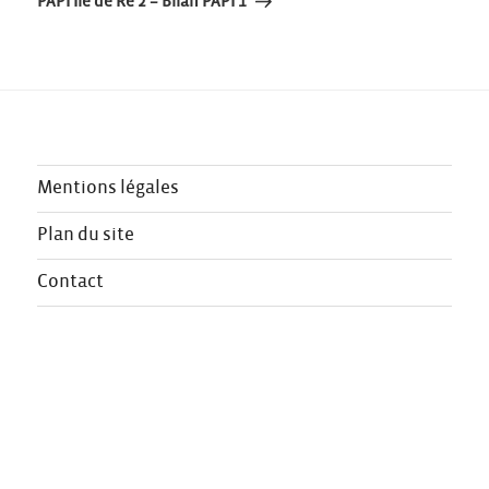
l’article
PAPI Ile de Re 2 – Bilan PAPI 1
Mentions légales
Plan du site
Contact