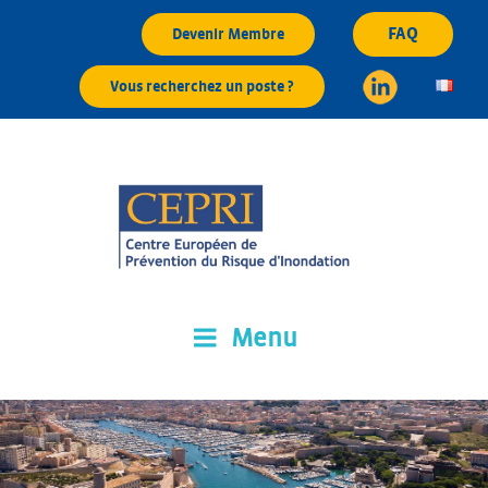
Aller
FAQ
Devenir Membre
au
contenu
Vous recherchez un poste ?
principal
Menu
CEPRI
Centre Européen de Prévention du Risque d'Inondation