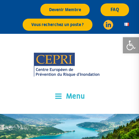
Aller
FAQ
Devenir Membre
au
contenu
Vous recherchez un poste ?
principal
Ouvrir la
Menu
CEPRI
Centre Européen de Prévention du Risque d'Inondation