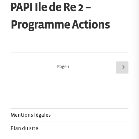
PAPI Ile de Re 2 –
Programme Actions
Page
Pagination
Page
1
suiva
des
publications
Mentions légales
Plan du site