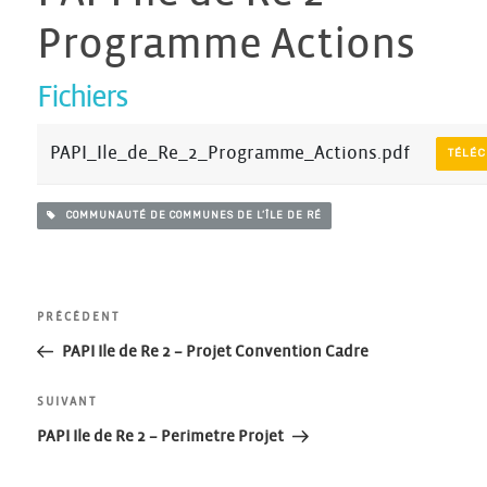
Programme Actions
Fichiers
PAPI_Ile_de_Re_2_Programme_Actions.pdf
TÉLÉ
COMMUNAUTÉ DE COMMUNES DE L’ÎLE DE RÉ
Navigation
Article
PRÉCÉDENT
précédent
PAPI Ile de Re 2 – Projet Convention Cadre
de
Article
SUIVANT
l’article
suivant
PAPI Ile de Re 2 – Perimetre Projet