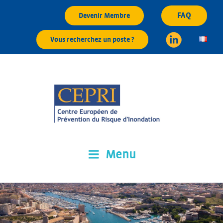
Aller
FAQ
Devenir Membre
au
contenu
Vous recherchez un poste ?
principal
Menu
CEPRI
Centre Européen de Prévention du Risque d'Inondation