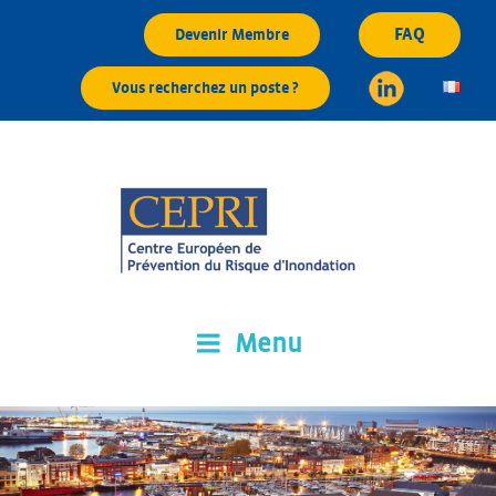
Aller
FAQ
Devenir Membre
au
contenu
Vous recherchez un poste ?
principal
Menu
CEPRI
Centre Européen de Prévention du Risque d'Inondation