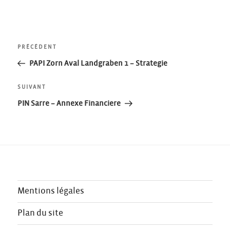
Navigation
Article
PRÉCÉDENT
précédent
PAPI Zorn Aval Landgraben 1 – Strategie
de
Article
SUIVANT
l’article
suivant
PIN Sarre – Annexe Financiere
Mentions légales
Plan du site