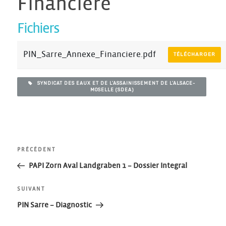
Financiere
Fichiers
PIN_Sarre_Annexe_Financiere.pdf
TÉLÉCHARGER
SYNDICAT DES EAUX ET DE L’ASSAINISSEMENT DE L’ALSACE-
MOSELLE (SDEA)
Navigation
Article
PRÉCÉDENT
précédent
PAPI Zorn Aval Landgraben 1 – Dossier Integral
de
Article
SUIVANT
l’article
suivant
PIN Sarre – Diagnostic