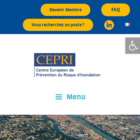
Aller
FAQ
Devenir Membre
au
contenu
Vous recherchez un poste ?
principal
Ouvrir l
Menu
CEPRI
Centre Européen de Prévention du Risque d'Inondation