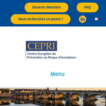
Aller
Devenir Membre
FAQ
au
contenu
Vous recherchez un poste ?
principal
Menu
CEPRI
Centre Européen de Prévention du Risque d'Inondation