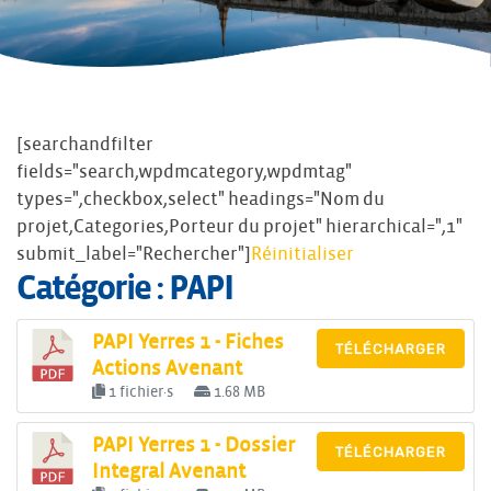
[searchandfilter
fields="search,wpdmcategory,wpdmtag"
types=",checkbox,select" headings="Nom du
projet,Categories,Porteur du projet" hierarchical=",1"
submit_label="Rechercher"]
Réinitialiser
Catégorie : PAPI
PAPI Yerres 1 - Fiches
TÉLÉCHARGER
Actions Avenant
1 fichier·s
1.68 MB
PAPI Yerres 1 - Dossier
TÉLÉCHARGER
Integral Avenant